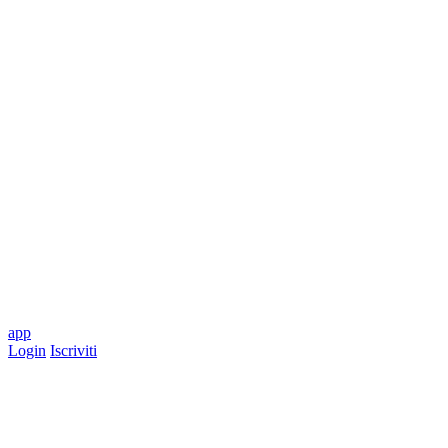
app
Login
Iscriviti